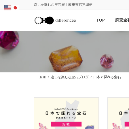
コ
ナ
違いを楽しむ宝石屋｜廃棄宝石定期便
ン
ビ
テ
ゲ
TOP
廃棄宝
ン
ー
ツ
シ
へ
ョ
ス
ン
キ
に
ッ
移
プ
動
TOP
違いを楽しむ宝石ブログ
日本で採れる宝石