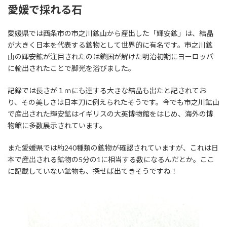
愛媛で採れる石
愛媛県では西条市の市之川鉱山から産出した「輝安鉱」は、結晶
が大きく日本を代表する鉱物として世界的に有名です。市之川鉱
山の輝安鉱が注目されたのは鎖国が解けた明治初期にヨーロッパ
に輸出されたことで脚光を浴びました。
記録では長さが１ｍにも達する大きな結晶も出たと記されてお
り、その美しさは日本刀に例えられたそうです。今でも市之川鉱山
で産出された輝安鉱はイギリスの大英博物館をはじめ、海外の博
物館に多数展示されています。
また愛媛県では約240種類の鉱物が確認されていますが、これは日
本で産出される鉱物の5分の1に相当する数になるんだとか。ここ
に記載していない鉱物も、探せば出てきそうですね！