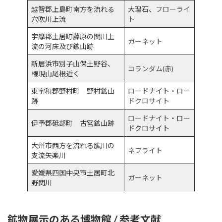
越智郡上島町南方を流れる
大理石、
フローライ
穴吹川上流
ト
宇摩郡土居町藤原の関川上
ガーネット
流の河床及び鉱山跡
新居浜市別子山保土野谷、
コランダム(赤)
権現山尾根近く
東宇和郡野村町 野村鉱山
ロードナイト
・ロー
跡
ドクロサ
イト
ロードナイト
・ロー
伊予郡砥部町 古宮鉱山跡
ドクロサイト
大州市西方を流れる肱川の
ネフライト
支流矢楽川
愛媛県四国中央市土居町北
ガーネット
野関川
鉱物展示のある博物館 / 参考文献