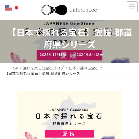
コ
ナ
ン
ビ
テ
ゲ
ン
ー
ツ
シ
【日本で採れる宝石】愛媛-都道
へ
ョ
ス
ン
府県シリーズ
キ
に
ッ
移
最
2023年11月8日
2024年6月12日
終
プ
動
更
新
TOP
違いを楽しむ宝石ブログ
日本で採れる宝石
日
時
【日本で採れる宝石】愛媛-都道府県シリーズ
: