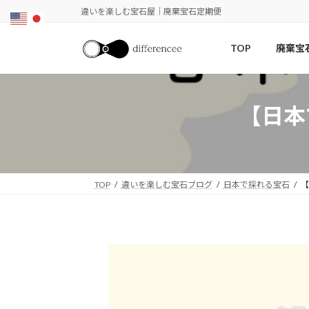
コ
ナ
違いを楽しむ宝石屋｜廃棄宝石定期便
ン
ビ
テ
ゲ
TOP
廃棄宝
ン
ー
ツ
シ
へ
ョ
ス
ン
【日本
キ
に
ッ
移
プ
動
TOP
違いを楽しむ宝石ブログ
日本で採れる宝石
【