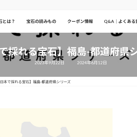
石とは？
宝石の読みもの
クーポン情報
Q&A｜よくある
で採れる宝石】福島-都道府県
最
2023年9月22日
2024年6月12日
終
更
新
日
日本で採れる宝石】福島-都道府県シリーズ
時
: