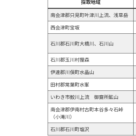
採取地域
南会津郡只見町叶津川上流、浅草岳
西会津町宝坂
石川郡石川町大橋川、石川山
石川郡玉川村狸森
伊達郡川俣町水晶山
田村郡常葉町水峯
いわき市鮫川上流 御齋所鉱山
南会津郡伊南村古町本谷多々石峠
（小滝川）
石川郡石川町塩沢