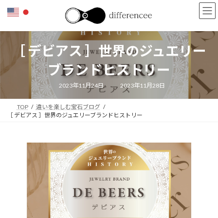
コ
ナ
ン
ビ
テ
ゲ
ン
ー
ツ
シ
［ デビアス ］世界のジュエリー
へ
ョ
ス
ン
ブランドヒストリー
キ
に
ッ
移
最
2023年11月24日
2023年11月28日
終
プ
動
更
新
TOP
違いを楽しむ宝石ブログ
日
時
［ デビアス ］世界のジュエリーブランドヒストリー
: