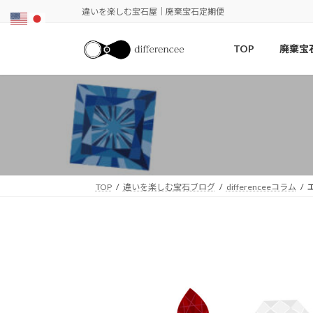
コ
ナ
違いを楽しむ宝石屋｜廃棄宝石定期便
ン
ビ
テ
ゲ
TOP
廃棄宝
ン
ー
ツ
シ
へ
ョ
ス
ン
キ
に
ッ
移
プ
動
TOP
違いを楽しむ宝石ブログ
differenceeコラム