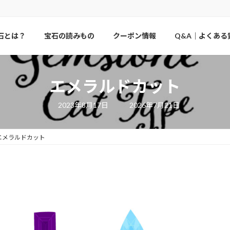
石とは？
宝石の読みもの
クーポン情報
Q&A｜よくある
エメラルドカット
最
2023年8月17日
2026年7月21日
終
更
新
日
エメラルドカット
時
: