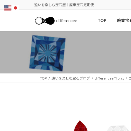
コ
ナ
違いを楽しむ宝石屋｜廃棄宝石定期便
ン
ビ
テ
ゲ
TOP
廃棄宝
ン
ー
ツ
シ
へ
ョ
ス
ン
キ
に
ッ
移
プ
動
TOP
違いを楽しむ宝石ブログ
differenceeコラム