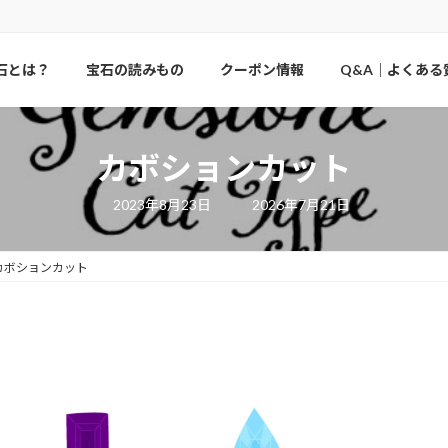
石とは？
宝石の読みもの
クーポン情報
Q&A｜よくある
カボションカット
最
2023年8月23日
2026年7月21日
終
更
新
日
カボションカット
時
: