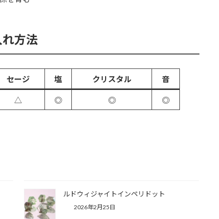
入れ方法
セージ
塩
クリスタル
音
△
◎
◎
◎
ルドウィジャイトインペリドット
2026年2月25日