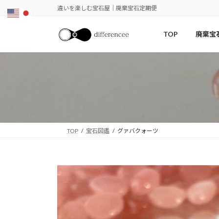
コ
ナ
違いを楽しむ宝石屋｜廃棄宝石定期便
ン
ビ
テ
ゲ
TOP
廃棄宝
ン
ー
ツ
シ
へ
ョ
ス
ン
キ
に
ッ
移
プ
動
TOP
宝石図鑑
グァバクォーツ