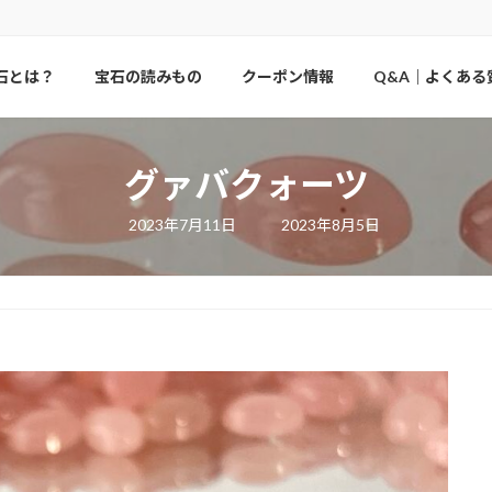
石とは？
宝石の読みもの
クーポン情報
Q&A｜よくある
グァバクォーツ
最
2023年7月11日
2023年8月5日
終
更
新
日
時
: