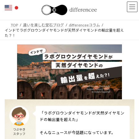
コ
ナ
ン
ビ
テ
ゲ
ン
ー
TOP
違いを楽しむ宝石ブログ
differenceeコラム
ツ
シ
インドでラボグロウンダイヤモンドが天然ダイヤモンドの輸出量を超え
へ
ョ
た？！
ス
ン
キ
に
ッ
移
プ
動
「ラボグロウンダイヤモンドが天然ダイヤモン
ドの輸出量を超えた」
つぶやき
そんなニュースが今話題になっています。
スタッフ