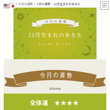
コ
ナ
TOP
今月の運勢
5月の運勢：12月生まれのあなた
ン
ビ
テ
ゲ
ン
ー
ツ
シ
へ
ョ
ス
ン
キ
に
ッ
移
プ
動
2026.May
全体運 ★★★★