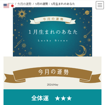
コ
ナ
TOP
今月の運勢
5月の運勢：1月生まれのあなた
ン
ビ
テ
ゲ
ン
ー
ツ
シ
へ
ョ
ス
ン
キ
に
ッ
移
プ
動
2026.May
全体運 ★★★