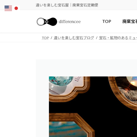
コ
ナ
違いを楽しむ宝石屋｜廃棄宝石定期便
ン
ビ
テ
ゲ
TOP
廃棄宝
ン
ー
ツ
シ
TOP
違いを楽しむ宝石ブログ
宝石・鉱物のあるミュ
へ
ョ
ス
ン
キ
に
ッ
移
プ
動