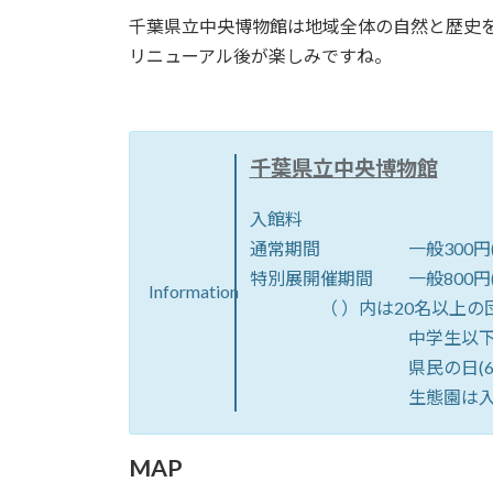
千葉県立中央博物館は地域全体の自然と歴史
リニューアル後が楽しみですね。
千葉県立中央博物館
入館料
通常期間 一般300円(240円
特別展開催期間 一般800円(64
Information
（ ）内は20名以上の
中学生以下・65歳以
県民の日(6月15日)・
生態園は入場
MAP