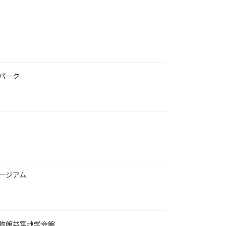
パーク
ージアム
物館益富地学会館