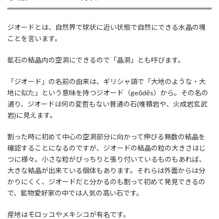
ジオードとは、自然界で球状に近い状態で自然にできる水晶の塊
ことを言います。
鉱石の結晶内の空洞にできるので「晶洞」とも呼びます。
「ジオード」の名前の由来は、ギリシャ語で「大地のような・大
地に似た」という意味を持つジオード（geōdēs）から。その名の
通り、ジオードは何の変哲もない普通の石(堆積岩や、火成岩玄武
岩)に見えます。
割った時に初めて中心の空洞部分に向かって伸びる無数の結晶を
確認することになるのですが、ジオードの結晶の粒の大きさはじ
つに様々。小さな粒がびっちりと張り付いているものもあれば、
大きな結晶が出来ている個体もあります。それらは外面からは分
かりにくく、ジオードだと分かるのも割って初めて発見できるの
で、鉱物愛好家の中では人気の高い石です。
産地はモロッコやメキシコが有名です。