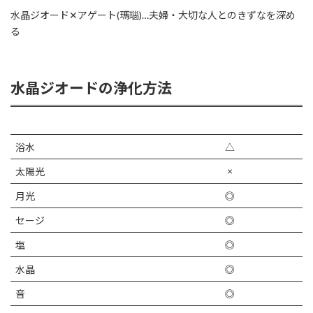
水晶ジオード✕アゲート(瑪瑙)…夫婦・大切な人とのきずなを深め
る
水晶ジオードの浄化方法
浴水
△
×
太陽光
月光
◎
セージ
◎
塩
◎
水晶
◎
音
◎