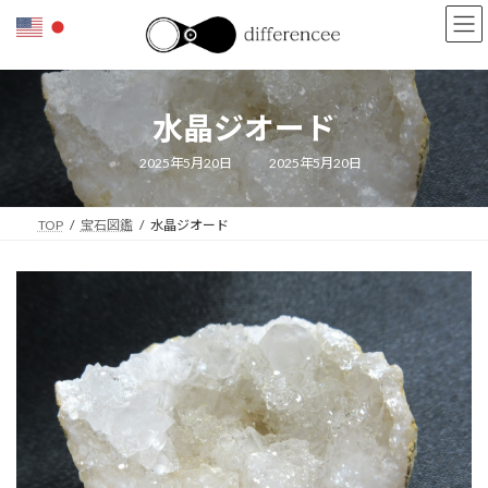
コ
ナ
ン
ビ
テ
ゲ
ン
ー
ツ
シ
水晶ジオード
へ
ョ
ス
ン
キ
に
最
2025年5月20日
2025年5月20日
終
ッ
移
更
新
プ
動
日
TOP
宝石図鑑
水晶ジオード
時
: