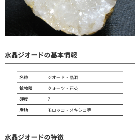
水晶ジオードの基本情報
名称
ジオード・晶洞
鉱物種
クォーツ・石英
7
硬度
産地
モロッコ・メキシコ等
水晶ジオードの特徴