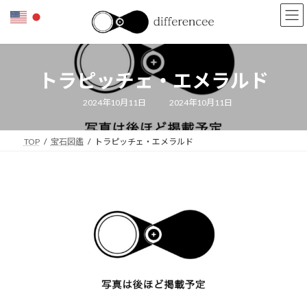
コ
ナ
ン
ビ
テ
ゲ
ン
ー
ツ
シ
トラピッチェ・エメラルド
へ
ョ
ス
ン
キ
に
最
2024年10月11日
2024年10月11日
終
ッ
移
更
新
プ
動
日
TOP
宝石図鑑
トラピッチェ・エメラルド
時
: