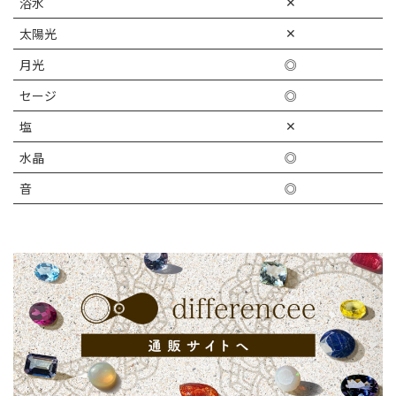
✕
浴水
✕
太陽光
月光
◎
セージ
◎
✕
塩
水晶
◎
音
◎