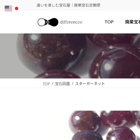
コ
ナ
違いを楽しむ宝石屋｜廃棄宝石定期便
ン
ビ
テ
ゲ
TOP
廃棄宝
ン
ー
ツ
シ
へ
ョ
ス
ン
キ
に
ッ
移
プ
動
TOP
宝石図鑑
スターガーネット