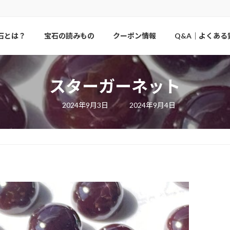
石とは？
宝石の読みもの
クーポン情報
Q&A｜よくある
スターガーネット
最
2024年9月3日
2024年9月4日
終
更
新
日
時
: