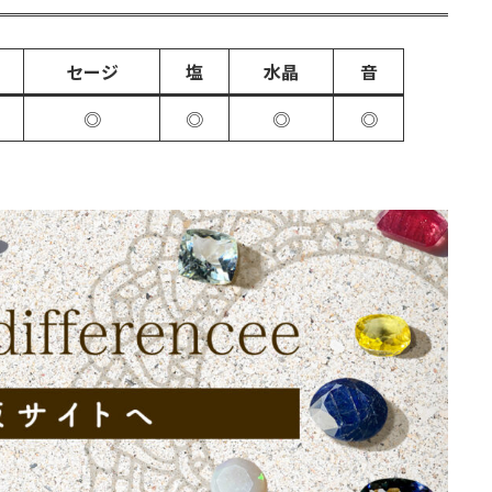
セージ
塩
水晶
音
◎
◎
◎
◎