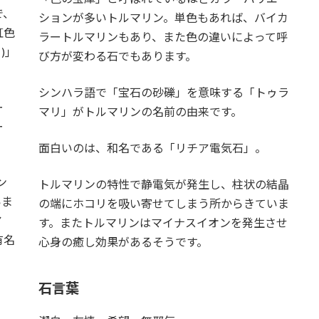
で、
ションが多いトルマリン。単色もあれば、バイカ
虹色
ラートルマリンもあり、また色の違いによって呼
)｣
び方が変わる石でもあります。
シンハラ語で「宝石の砂礫」を意味する「トゥラ
ー
マリ」がトルマリンの名前の由来です。
ー
面白いのは、和名である「リチア電気石」。
ン
トルマリンの特性で静電気が発生し、柱状の結晶
いま
の端にホコリを吸い寄せてしまう所からきていま
ア
す。またトルマリンはマイナスイオンを発生させ
有名
心身の癒し効果があるそうです。
石言葉