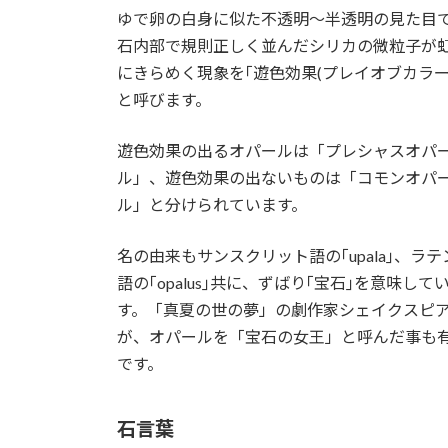
ゆで卵の白身に似た不透明～半透明の見た目
石内部で規則正しく並んだシリカの微粒子が
にきらめく現象を｢遊色効果(プレイオブカラー
と呼びます。
遊色効果の出るオパールは「プレシャスオパ
ル」、遊色効果の出ないものは「コモンオパ
ル」と分けられています。
名の由来もサンスクリット語の｢upala｣、ラテ
語の｢opalus｣共に、ずばり｢宝石｣を意味して
す。「真夏の世の夢」の劇作家シェイクスピ
が、オパールを「宝石の女王」と呼んだ事も
です。
石言葉