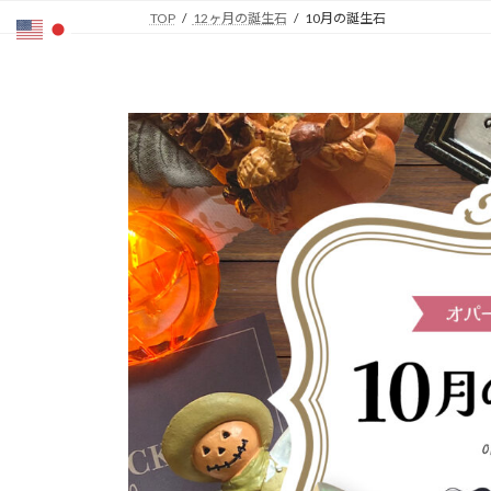
コ
ナ
TOP
12ヶ月の誕生石
10月の誕生石
ン
ビ
テ
ゲ
ン
ー
ツ
シ
へ
ョ
ス
ン
キ
に
ッ
移
プ
動