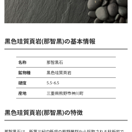
黒色珪質頁岩(那智黒)の基本情報
名称
那智黒石
鉱物種
黒色珪質頁岩
5.5-6.5
硬度
産地
三重県熊野市神川町
黒色珪質頁岩(那智黒)の特徴
那智黒石は、新第三紀中新世の熊野層群から採取される粘板岩で