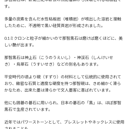
す。
多量の炭素を含んだ水性粘板岩（堆積岩）が噴出した溶岩と接触
したために、不透明で黒い硅質頁岩が形成されました。
0.1ミクロンと粒子が細かいので那智黒石は磨けば磨くほどに、美
しい艶が出ます。
那智黒石は神上石（こうのうえいし）・神渓石（しんけいせ
き）・烏翠石（うすいせき）などの別名もあります。
平安時代の頃より硯（すずり）の材料として伝統的に使用されて
おり、緻密な石質と適度な硬度を持つ那智硯は、きめ細かく滑ら
かなため、出来た墨は滑らかで文人墨客に喜ばれています。
他にも囲碁の碁石に用いられ、日本の碁石の「黒」は、ほぼ那智
黒石で生産されています。
近年ではパワーストーンとして、ブレスレットやネックレスに使用
されることも。