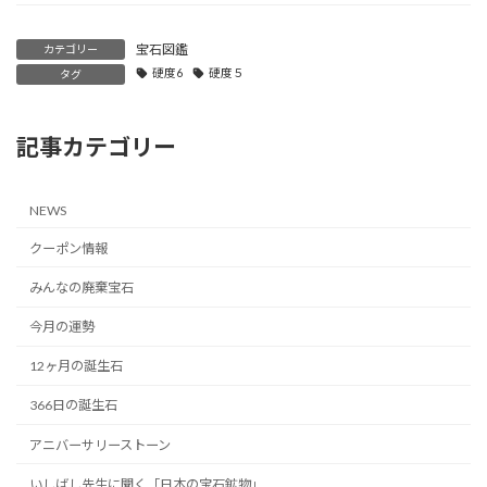
宝石図鑑
カテゴリー
硬度6
硬度５
タグ
記事カテゴリー
NEWS
クーポン情報
みんなの廃棄宝石
今月の運勢
12ヶ月の誕生石
366日の誕生石
アニバーサリーストーン
いしばし先生に聞く「日本の宝石鉱物」