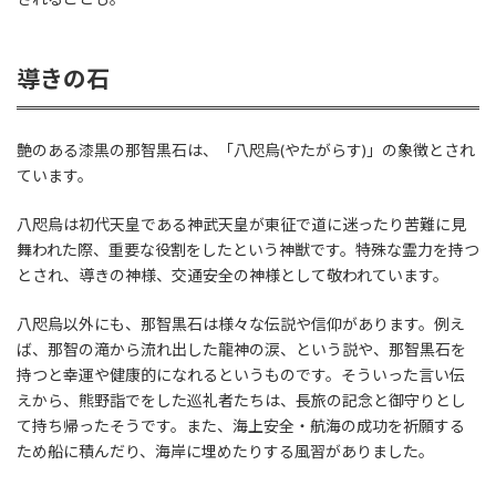
導きの石
艶のある漆黒の那智黒石は、「八咫烏(やたがらす)」の象徴とされ
ています。
八咫烏は初代天皇である神武天皇が東征で道に迷ったり苦難に見
舞われた際、重要な役割をしたという神獣です。特殊な霊力を持つ
とされ、導きの神様、交通安全の神様として敬われています。
八咫烏以外にも、那智黒石は様々な伝説や信仰があります。例え
ば、那智の滝から流れ出した龍神の涙、という説や、那智黒石を
持つと幸運や健康的になれるというものです。そういった言い伝
えから、熊野詣でをした巡礼者たちは、長旅の記念と御守りとし
て持ち帰ったそうです。また、海上安全・航海の成功を祈願する
ため船に積んだり、海岸に埋めたりする風習がありました。