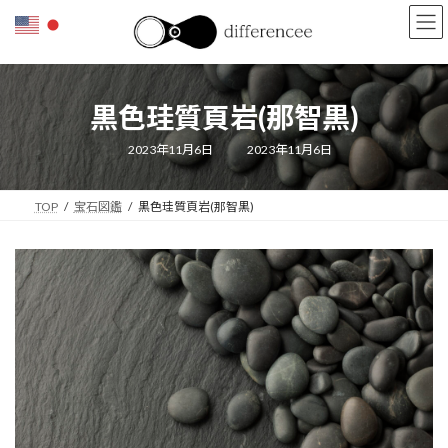
コ
ナ
ン
ビ
テ
ゲ
ン
ー
ツ
シ
黒色珪質頁岩(那智黒)
へ
ョ
ス
ン
キ
に
最
2023年11月6日
2023年11月6日
終
ッ
移
更
新
プ
動
日
TOP
宝石図鑑
黒色珪質頁岩(那智黒)
時
: