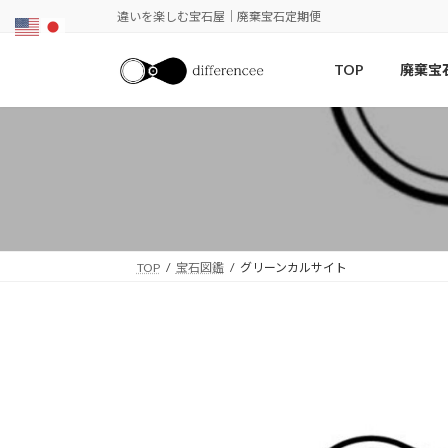
コ
ナ
違いを楽しむ宝石屋｜廃棄宝石定期便
ン
ビ
テ
ゲ
TOP
廃棄宝
ン
ー
ツ
シ
へ
ョ
ス
ン
キ
に
ッ
移
プ
動
TOP
宝石図鑑
グリーンカルサイト