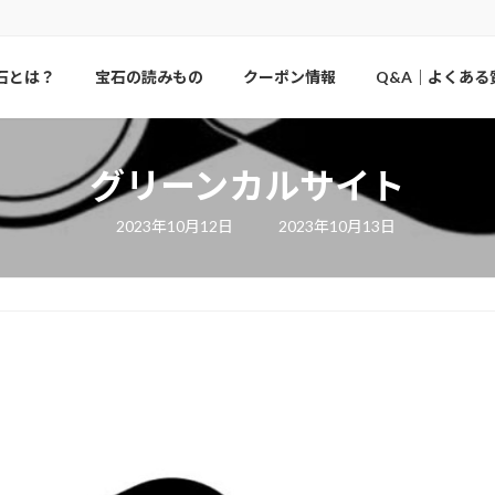
石とは？
宝石の読みもの
クーポン情報
Q&A｜よくある
グリーンカルサイト
最
2023年10月12日
2023年10月13日
終
更
新
日
時
: