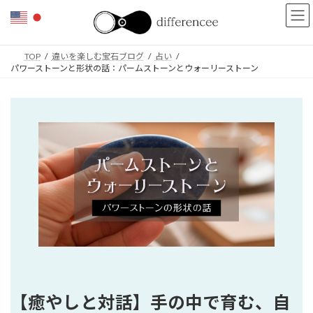
コ
ナ
ン
ビ
テ
ゲ
ン
ー
TOP
違いを楽しむ宝石ブログ
占い
ツ
シ
パワーストーンと形状の話：パームストーンとウォーリーストーン
へ
ョ
ス
ン
キ
に
ッ
移
プ
動
【癒やしと対話】手の中で育む、自