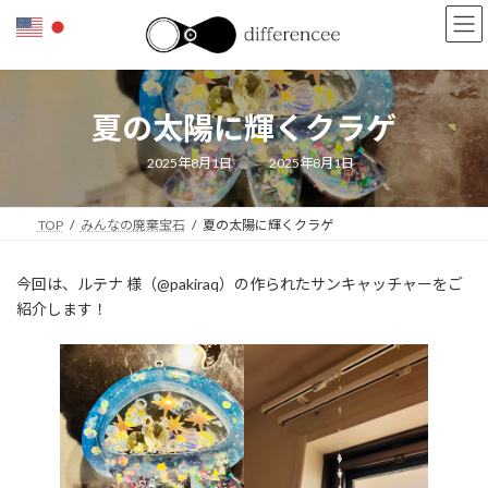
コ
ナ
ン
ビ
テ
ゲ
ン
ー
ツ
シ
夏の太陽に輝くクラゲ
へ
ョ
ス
ン
キ
に
最
2025年8月1日
2025年8月1日
終
ッ
移
更
新
プ
動
日
TOP
みんなの廃棄宝石
夏の太陽に輝くクラゲ
時
:
今回は、ルテナ 様（@pakiraq）の作られたサンキャッチャーをご
紹介します！