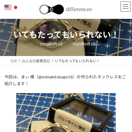
コ
ナ
ン
ビ
テ
ゲ
ン
ー
ツ
シ
いてもたってもいられない！
へ
ョ
ス
ン
キ
に
最
2025年8月1日
2025年8月1日
終
ッ
移
更
新
プ
動
日
TOP
みんなの廃棄宝石
いてもたってもいられない！
時
:
今回は、まぃ 様（@erimakitokage16）の作られたネックレスをご
紹介します！