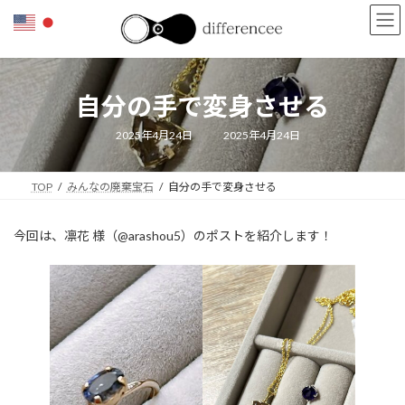
コ
ナ
ン
ビ
テ
ゲ
ン
ー
ツ
シ
自分の手で変身させる
へ
ョ
ス
ン
キ
に
最
2025年4月24日
2025年4月24日
終
ッ
移
更
新
プ
動
日
TOP
みんなの廃棄宝石
自分の手で変身させる
時
:
今回は、凛花 様（@arashou5）のポストを紹介します！