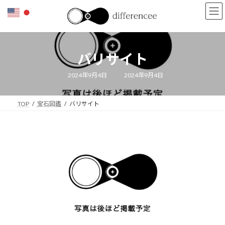
コ
ナ
ン
ビ
テ
ゲ
ン
ー
ツ
シ
バリサイト
へ
ョ
ス
ン
キ
に
最
2024年9月4日
2024年9月4日
終
ッ
移
更
新
プ
動
日
TOP
宝石図鑑
バリサイト
時
: