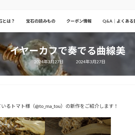
石とは？
宝石の読みもの
クーポン情報
Q&A｜よくある
イヤーカフで奏でる曲線美
最
2024年3月27日
2024年3月27日
終
更
新
日
時
:
るトマト様（@to_ma_tou）の新作をご紹介します！