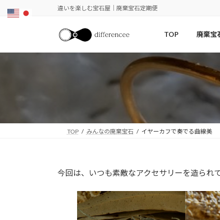
コ
ナ
違いを楽しむ宝石屋｜廃棄宝石定期便
ン
ビ
テ
ゲ
TOP
廃棄宝
ン
ー
ツ
シ
へ
ョ
ス
ン
キ
に
ッ
移
プ
動
TOP
みんなの廃棄宝石
イヤーカフで奏でる曲線美
今回は、いつも素敵なアクセサリーを造られてい