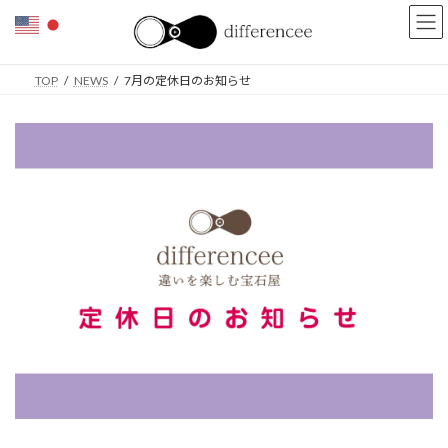
コ
ナ
ン
ビ
テ
ゲ
ン
ー
TOP
NEWS
7月の定休日のお知らせ
ツ
シ
へ
ョ
ス
ン
キ
に
ッ
移
プ
動