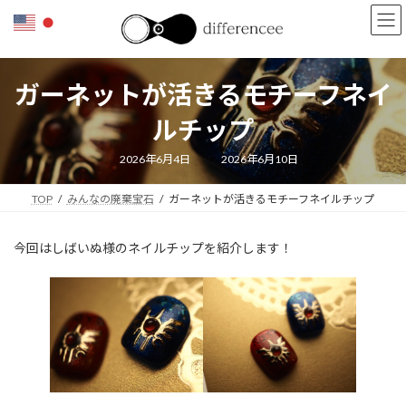
コ
ナ
ン
ビ
テ
ゲ
ン
ー
ツ
シ
ガーネットが活きるモチーフネイ
へ
ョ
ス
ン
ルチップ
キ
に
ッ
移
最
2026年6月4日
2026年6月10日
終
プ
動
更
新
TOP
みんなの廃棄宝石
ガーネットが活きるモチーフネイルチップ
日
時
:
今回はしばいぬ様のネイルチップを紹介します！