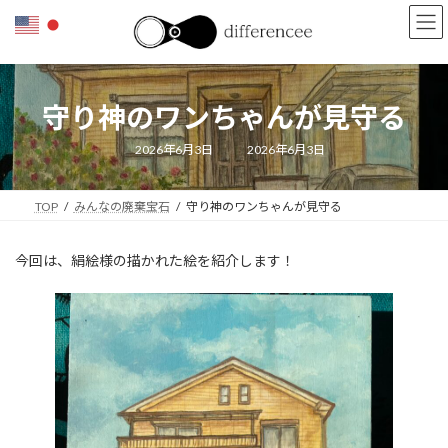
コ
ナ
ン
ビ
テ
ゲ
ン
ー
ツ
シ
守り神のワンちゃんが見守る
へ
ョ
ス
ン
キ
に
最
2026年6月3日
2026年6月3日
終
ッ
移
更
新
プ
動
日
TOP
みんなの廃棄宝石
守り神のワンちゃんが見守る
時
:
今回は、絹絵様の描かれた絵を紹介します！