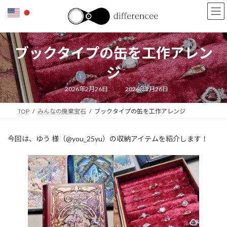
コ
ナ
ン
ビ
テ
ゲ
ン
ー
ツ
シ
ブックタイプの缶を工作アレン
へ
ョ
ス
ン
ジ
キ
に
ッ
移
最
2026年2月26日
2026年2月26日
終
プ
動
更
新
TOP
みんなの廃棄宝石
ブックタイプの缶を工作アレンジ
日
時
:
今回は、ゆう 様（@you_25yu）の収納アイテムを紹介します！