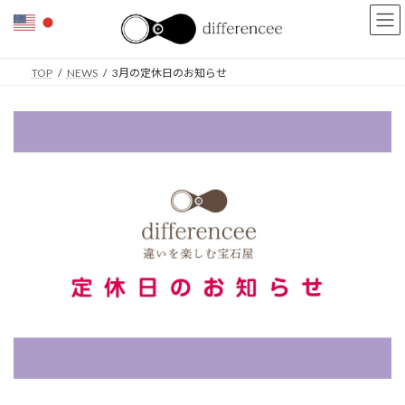
コ
ナ
ン
ビ
テ
ゲ
ン
ー
TOP
NEWS
3月の定休日のお知らせ
ツ
シ
へ
ョ
ス
ン
キ
に
ッ
移
プ
動