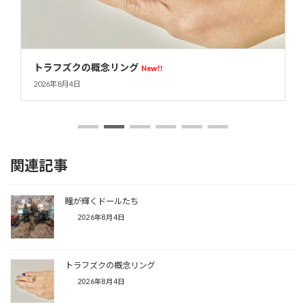
トラフズクの概念リング
オリ
New!!
026年8月4日
2026
関連記事
瞳が輝くドールたち
2026年8月4日
トラフズクの概念リング
2026年8月4日