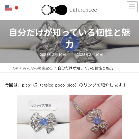
コ
ナ
ン
ビ
テ
ゲ
ン
ー
ツ
シ
自分だけが知っている個性と魅
へ
ョ
ス
ン
力
キ
に
ッ
移
最
2026年2月10日
2026年2月10日
終
プ
動
更
新
TOP
みんなの廃棄宝石
自分だけが知っている個性と魅力
日
時
:
今回は、pico* 様（@pico_poco_pico）のリングを紹介します！