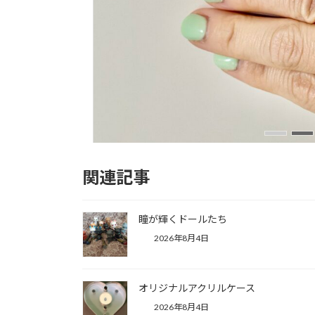
関連記事
ズクの概念リング
New!!
4日
瞳が輝くドールたち
2026年8月4日
オリジナルアクリルケース
2026年8月4日