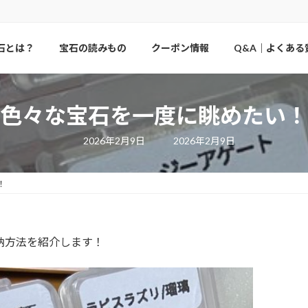
石とは？
宝石の読みもの
クーポン情報
Q&A｜よくある
色々な宝石を一度に眺めたい！
最
2026年2月9日
2026年2月9日
終
更
新
日
！
時
:
の収納方法を紹介します！