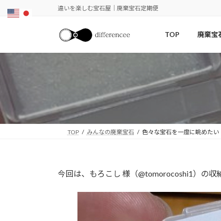
コ
ナ
違いを楽しむ宝石屋｜廃棄宝石定期便
ン
ビ
テ
ゲ
TOP
廃棄宝
ン
ー
ツ
シ
へ
ョ
ス
ン
キ
に
ッ
移
プ
動
TOP
みんなの廃棄宝石
色々な宝石を一度に眺めたい
今回は、もろこし 様（@tomorocoshi1）