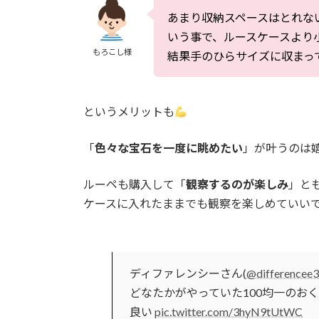
あまり収納スペースはとれな
いう事で、ルースケースより
もろこし様
結果手のひらサイズに収まっ
というメリットも
「
色々な宝石を一度に眺めたい
」が叶うのは
ルーペも購入して「
観察するのが楽しみ
」と
ケースに入れたままでも観察を楽しめていい
ディファレンシーさん(
@differencee
どなたかがやっていた100均一のお
良い
pic.twitter.com/3hyN9tUtWC