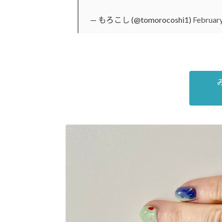
— もろこし (@tomorocoshi1)
February