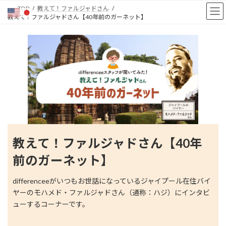
コ
ナ
TOP
教えて！ファルジャドさん
ン
ビ
教えて！ファルジャドさん【40年前のガーネット】
テ
ゲ
ン
ー
ツ
シ
へ
ョ
ス
ン
キ
に
ッ
移
プ
動
教えて！ファルジャドさん【40年
前のガーネット】
differenceeがいつもお世話になっているジャイプール在住バイ
ヤーのモハメド・ファルジャドさん（通称：ハジ）にインタビ
ューするコーナーです。