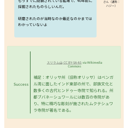
もうすでに閉鎖されている鉱場で、40年前に
さん（通称：
ハジー）
採掘されたものらしいんだ。
研磨されたのが当時なのか最近なのかまでは
わかっていないよ
スリラム山, CC BY-SA 4.0
, via Wikimedia
Commons
補足：オリッサ州（旧称オリッサ）はベンガ
ル湾に面したインド東部の州で、部族文化と
Success
数多くの古代ヒンドゥー寺院で知られる。州
都ブバネーシュワールには数百の寺院があ
り、特に精巧な彫刻が施されたムクテシュワ
ラ寺院が著名である。