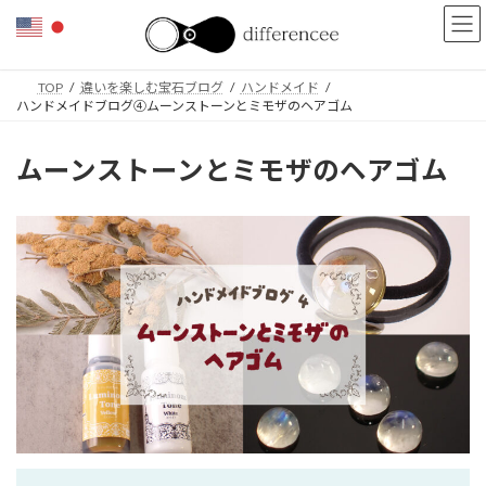
コ
ナ
ン
ビ
テ
ゲ
ン
ー
TOP
違いを楽しむ宝石ブログ
ハンドメイド
ツ
シ
ハンドメイドブログ④ムーンストーンとミモザのヘアゴム
へ
ョ
ス
ン
キ
に
ムーンストーンとミモザのヘアゴム
ッ
移
プ
動