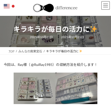
コ
ナ
ン
ビ
テ
ゲ
ン
ー
ツ
シ
キラキラが毎日の活力に
へ
ョ
ス
ン
キ
に
最
2025年10月21日
2025年10月21日
終
ッ
移
更
新
プ
動
日
TOP
みんなの廃棄宝石
キラキラが毎日の活力に
時
:
今回は、Ray様（ @RuiRay1985）の収納方法を紹介します！