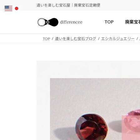
コ
ナ
違いを楽しむ宝石屋｜廃棄宝石定期便
ン
ビ
テ
ゲ
TOP
廃棄宝
ン
ー
ツ
シ
TOP
違いを楽しむ宝石ブログ
エシカルジュエリー
へ
ョ
ス
ン
キ
に
ッ
移
プ
動