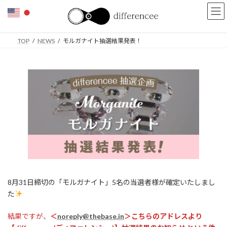
コ
ナ
ン
ビ
テ
ゲ
ン
ー
TOP
NEWS
モルガナイト抽選結果発表！
ツ
シ
へ
ョ
ス
ン
キ
に
ッ
移
プ
動
8月31日締切の「モルガナイト」5名の当選者様が確定いたしまし
た
結果ですが、
＜
noreply@thebase.in
＞こちらのアドレスより