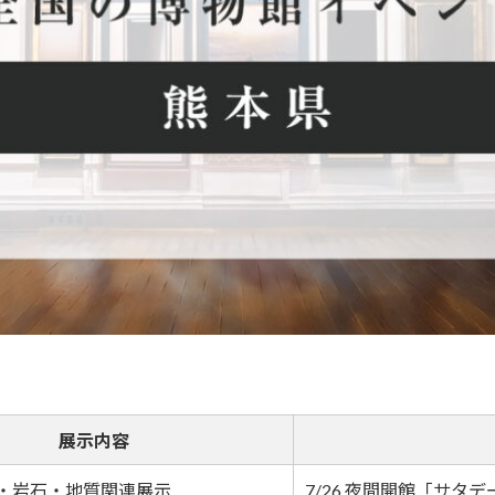
展示内容
・岩石・地質関連展示
7/26 夜間開館「サタ