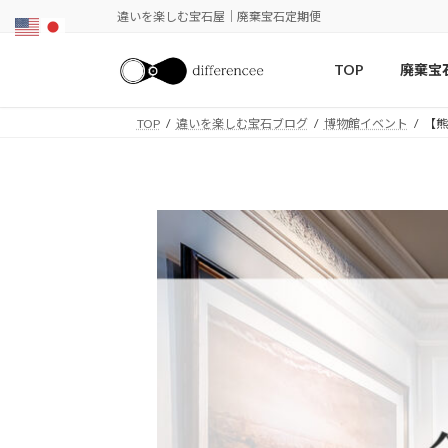
コ
ナ
違いを楽しむ宝石屋｜廃棄宝石定期便
ン
ビ
テ
ゲ
TOP
廃棄宝
ン
ー
ツ
シ
TOP
違いを楽しむ宝石ブログ
博物館イベント
【熊
へ
ョ
ス
ン
キ
に
ッ
移
プ
動