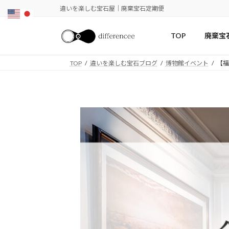
コ
ナ
違いを楽しむ宝石屋｜廃棄宝石定期便
ン
ビ
テ
ゲ
TOP
廃棄宝
ン
ー
ツ
シ
TOP
違いを楽しむ宝石ブログ
博物館イベント
【福
へ
ョ
ス
ン
キ
に
ッ
移
プ
動