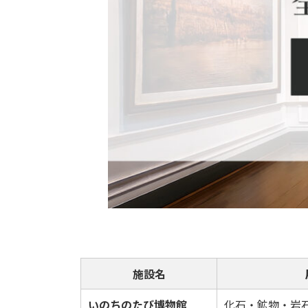
施設名
いのちのたび博物館
化石・鉱物・岩石・