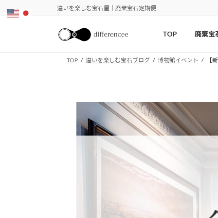
コ
ナ
違いを楽しむ宝石屋｜廃棄宝石定期便
ン
ビ
テ
ゲ
TOP
廃棄宝
ン
ー
ツ
シ
TOP
違いを楽しむ宝石ブログ
博物館イベント
【新
へ
ョ
ス
ン
キ
に
ッ
移
プ
動