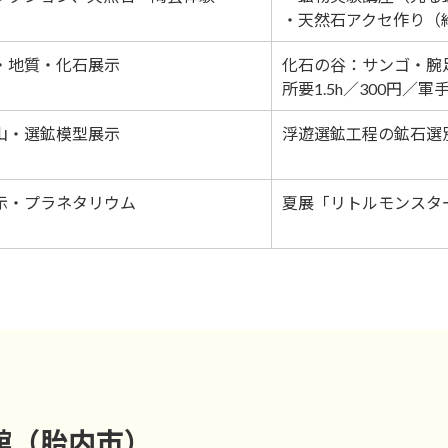
・天然石アクセ作り（約
・地質・化石展示
化石の谷：サンゴ・腕
所要1.5h／300円／軍
山・選鉱模型展示
浮遊選鉱工程の鉱石選
示・プラネタリウム
夏展「リトルモンスタ
館（胎内市）