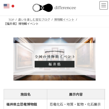
コ
ナ
ン
ビ
テ
ゲ
ン
ー
TOP
違いを楽しむ宝石ブログ
博物館イベント
ツ
シ
【福井県】博物館イベント
へ
ョ
ス
ン
キ
に
ッ
移
プ
動
施設名
展示内容
福井県立恐竜博物館
恐竜化石・地質・鉱物・化石展示