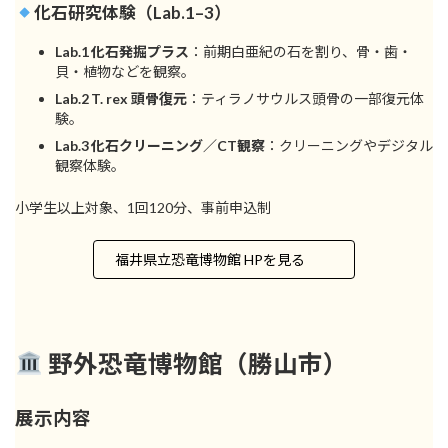
化石研究体験（Lab.1–3）
Lab.1 化石発掘プラス
：前期白亜紀の石を割り、骨・歯・
貝・植物などを観察。
Lab.2 T. rex 頭骨復元
：ティラノサウルス頭骨の一部復元体
験。
Lab.3 化石クリーニング／CT観察
：クリーニングやデジタル
観察体験。
小学生以上対象、1回120分、事前申込制
福井県立恐竜博物館 HPを見る
野外恐竜博物館（勝山市）
展示内容