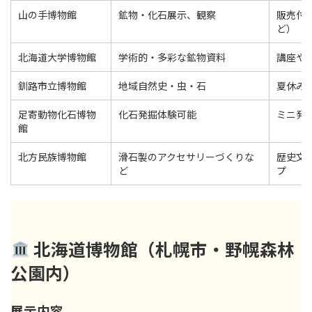
山の手博物館
鉱物・化石展示、観察
販売付
ど）
北海道大学博物館
学術的・多彩な鉱物資料
講座や
釧路市立博物館
地域自然史・虫・石
夏休み
足寄動物化石博物
化石発掘体験可能
ミニ発
館
北方民族博物館
滑石製のアクセサリーづくりな
歴史文
ど
プ
北海道博物館（札幌市・野幌森林
公園内）
展示内容