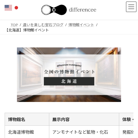
コ
ナ
ン
ビ
テ
ゲ
ン
ー
TOP
違いを楽しむ宝石ブログ
博物館イベント
ツ
シ
【北海道】博物館イベント
へ
ョ
ス
ン
キ
に
ッ
移
プ
動
博物館名
展示内容
体験・
北海道博物館
アンモナイトなど鉱物・化石
発掘体