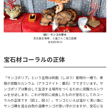
図2：サンゴの原木
宮古島近海産、上里さんご加工店蔵
左右約30cm
宝石材コーラルの正体
「サンゴポリプ」という生物は刺胞（しほう）動物の一種で、骨
格が炭酸カルシウム（アラゴナイト：霰石）でできています。サ
ンゴポリプは集合して生活する場所をつくるために炭酸カルシウ
ムを分泌します。これが枝状に成長したものが宝石としてのコー
ラルの正体です（図２，図３）。サンゴといえば温かく浅い海に
サンゴ礁を造る白色の造礁サンゴが思い浮かびますが、宝石にな