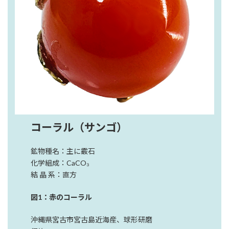
コーラル（サンゴ）
鉱物種名：主に霰石
化学組成：CaCO₃
結 晶 系：直方
図1：赤のコーラル
沖縄県宮古市宮古島近海産、球形研磨