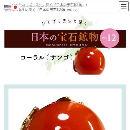
コ
ナ
TOP
いしばし先生に聞く「日本の宝石鉱物」
ン
ビ
いしばし先生に聞く「日本の宝石鉱物」vol.12
テ
ゲ
ン
ー
ツ
シ
へ
ョ
ス
ン
キ
に
ッ
移
プ
動