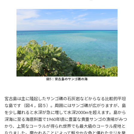
図5：宮古島のサンゴ礁の海
宮古島は主に隆起したサンゴ礁の石灰岩などからなる比較的平坦
な島です（図４，図５）。周囲にはサンゴ礁が広がりますが、島
を少し離れると水深が急に増して水深2000mを超えます。島から
深海に至る海底斜面で1960年頃に豊富な貴重サンゴの漁場がみつ
かり、上質なコーラルが得られ世界でも最大級のコーラル産地と
なりました。磨かれることによって鮮やかな色と優れたテリを発