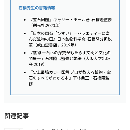
石橋先生の書籍情報
『宝石図鑑』キャリー・ホール著, 石橋隆監修
（創元社,2023年）
『日本の国石「ひすい」―バラエティーに富
んだ鉱物の国』日本鉱物科学会, 石橋隆分担執
筆（成山堂書店，2019年）
『鉱物 ―石への探究がもたらす文明と文化の
発展―』石橋隆は監修と執筆（大阪大学出版
会,2019）
『史上最強カラー図解 プロが教える鉱物・宝
石のすべてがわかる本』下林典正・石橋隆監
修
関連記事