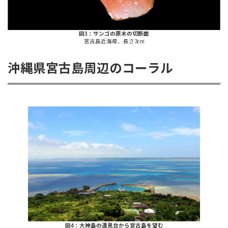
図3：サンゴの原木の切断面
宮古島近海産、長さ3cm
沖縄県宮古島周辺のコーラル
図4：大神島の遠見台から宮古島を望む