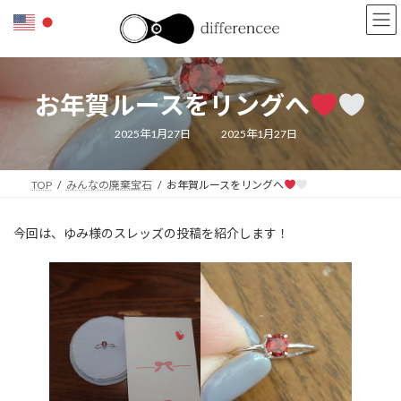
コ
ナ
ン
ビ
テ
ゲ
ン
ー
ツ
シ
お年賀ルースをリングへ
へ
ョ
ス
ン
キ
に
最
2025年1月27日
2025年1月27日
終
ッ
移
更
新
プ
動
日
TOP
みんなの廃棄宝石
お年賀ルースをリングへ
時
:
今回は、ゆみ様のスレッズの投稿を紹介します！