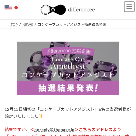
コ
ナ
ン
ビ
テ
ゲ
ン
ー
TOP
NEWS
コンケーブカットアメジスト抽選結果発表！
ツ
シ
へ
ョ
ス
ン
キ
に
ッ
移
プ
動
12月15日締切の「コンケーブカットアメジスト」6名の当選者様が
確定いたしました
結果ですが、
＜
noreply@thebase.in
＞こちらのアドレスより