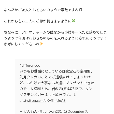
なんだかご友人とおそろいのようで素敵ですね♫
これからもお二人のご縁が続きますように
ちなみに、アロマチャームの隙間から小粒ルースだと落ちてしま
うようで今回はおおきめのものを入れるようにされたそうです！
参考にしてくださいね
#differencee
いつもお世話になっている廃棄宝石の定期便、
先月クレカのことでご迷惑掛けてしまったけ
ど、おかげで大事なお友達にプレゼントできた
ので、大感謝！あ、岩の方(笑)は私物で、タン
グステンとガーネット原石です。↓
pic.twitter.com/dKyi3mUgAS
— げん茶ん (@gentyan23141)
December 7,