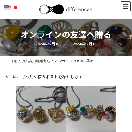
コ
ナ
ン
ビ
テ
ゲ
ン
ー
ツ
シ
オンラインの友達へ贈る
へ
ョ
ス
ン
キ
に
最
2024年12月13日
2024年12月13日
終
ッ
移
更
新
プ
動
日
TOP
みんなの廃棄宝石
オンラインの友達へ贈る
時
:
今回は、げん茶ん様のポストを紹介します！