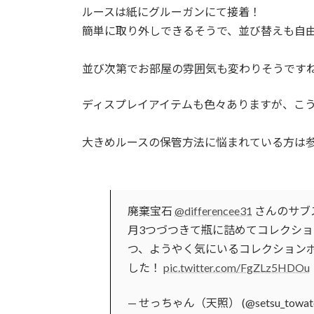
ルースは紙にグルーガンにて接着！
簡単に取り外しできるそうで、並び替えも自
並び次第でお部屋の雰囲気も変わりそうです
ディスプレイアイテムも色々ありますが、こ
大きめルースの保管方法に悩まれている方は
廃棄宝石
@differencee31
さんのサブ
月3つづつきて瓶に詰めてコレクシ
つ、ようやく気にいるコレクション
した！
pic.twitter.com/FgZLz5HDOu
— せっちゃん（天照） (@setsu_towat