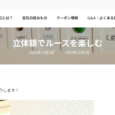
石とは？
宝石の読みもの
クーポン情報
Q&A｜よくある
立体額でルースを楽しむ
最
2024年12月3日
2024年12月3日
終
更
新
日
時
:
介します！