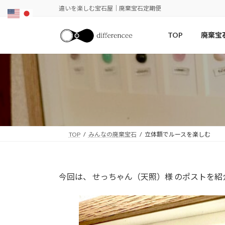
コ
ナ
違いを楽しむ宝石屋｜廃棄宝石定期便
ン
ビ
テ
ゲ
TOP
廃棄宝
ン
ー
ツ
シ
へ
ョ
ス
ン
キ
に
ッ
移
プ
動
TOP
みんなの廃棄宝石
立体額でルースを楽しむ
今回は、 せっちゃん（天照）様 のポストを紹