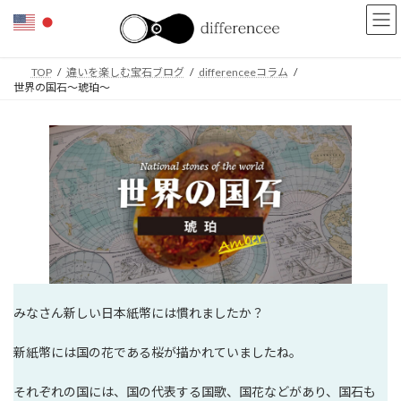
コ
ナ
ン
ビ
テ
ゲ
ン
ー
TOP
違いを楽しむ宝石ブログ
differenceeコラム
ツ
シ
世界の国石〜琥珀〜
へ
ョ
ス
ン
キ
に
ッ
移
プ
動
みなさん新しい日本紙幣には慣れましたか？
新紙幣には国の花である桜が描かれていましたね。
それぞれの国には、国の代表する国歌、国花などがあり、国石も