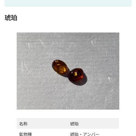
琥珀
名称
琥珀
鉱物種
琥珀・アンバー