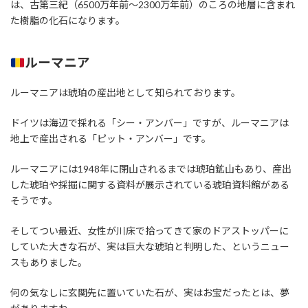
は、古第三紀（6500万年前～2300万年前）のころの地層に含まれ
た樹脂の化石になります。
ルーマニア
ルーマニアは琥珀の産出地として知られております。
ドイツは海辺で採れる「シー・アンバー」ですが、ルーマニアは
地上で産出される「ピット・アンバー」です。
ルーマニアには1948年に閉山されるまでは琥珀鉱山もあり、産出
した琥珀や採掘に関する資料が展示されている琥珀資料館がある
そうです。
そしてつい最近、女性が川床で拾ってきて家のドアストッパーに
していた大きな石が、実は巨大な琥珀と判明した、というニュー
スもありました。
何の気なしに玄関先に置いていた石が、実はお宝だったとは、夢