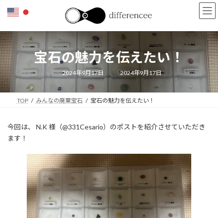
コ
ナ
ン
ビ
テ
ゲ
ン
ー
ツ
シ
宝石の魅力を伝えたい！
へ
ョ
ス
ン
キ
に
最
2024年9月17日
2024年9月17日
終
ッ
移
更
新
プ
動
日
TOP
みんなの廃棄宝石
宝石の魅力を伝えたい！
時
:
今回は、 N.K 様（@331Cesario）のポストを紹介させていただき
ます！