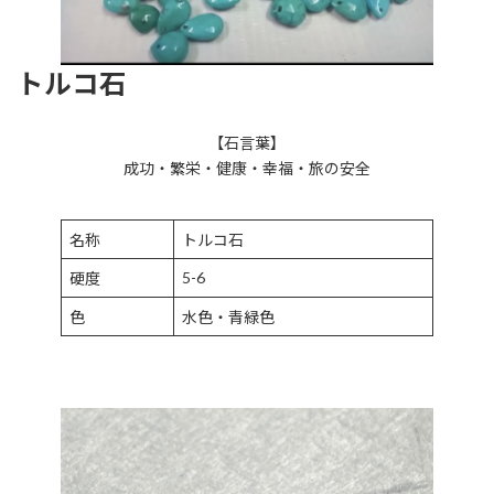
トルコ石
【石言葉】
成功・繁栄・健康・幸福・旅の安全
名称
トルコ石
5-6
硬度
色
水色・青緑色