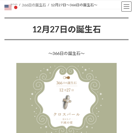
コ
ナ
TOP
366日の誕生石
12月27日〜366日の誕生石〜
ン
ビ
テ
ゲ
ン
ー
12月27日の誕生石
ツ
シ
へ
ョ
ス
ン
キ
に
ッ
移
〜366日の誕生石〜
プ
動