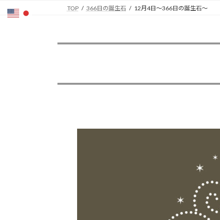
コ
ナ
TOP
366日の誕生石
12月4日〜366日の誕生石〜
ン
ビ
テ
ゲ
ン
ー
ツ
シ
へ
ョ
ス
ン
キ
に
ッ
移
プ
動