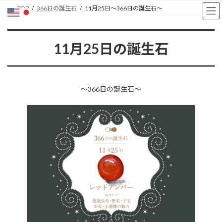
コ
ナ
TOP
366日の誕生石
11月25日〜366日の誕生石〜
ン
ビ
テ
ゲ
ン
ー
11月25日の誕生石
ツ
シ
へ
ョ
ス
ン
キ
に
ッ
移
〜366日の誕生石〜
プ
動