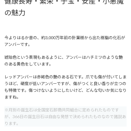
健康長寿・繁栄・子宝・安産・小悪魔
の魅力
今よりはるか昔の、約3,000万年前の針葉樹から出た樹脂の化石が
アンバーです。
琥珀色という表現もあるように、アンバーはハチミツのような艶
のある黄色をしています。
レッドアンバーは赤褐色の艶のある石です。爪でも傷が付いてしま
うほど、硬度が低いアンバーですが、傷がつくと良い香りが立つの
も特徴です。傷つけないようにしたいけど、どんな匂いか気になり
ますね。
※月別の誕生石は全国宝石卸商共同組合に定められたものです
が、366日の誕生日石は自由な発想で決められたものなので諸説あ
ります。